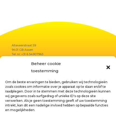
Alteveerstraat 59
9401 GB Assen
Tel: nr: +31 6 54907963
E-mail:
summer@reflectielab.nl
Beheer cookie
K.v.K.:
67460534
toestemming
Om de beste ervaringen te bieden, gebruiken wij technologieën
Privacyverklaring
zoals cookies om informatie over je apparaat op te slaan en/of te
raadplegen. Door in te stemmen met deze technologieën kunnen
Algemene voorwaarden
wij gegevens zoals surfgedrag of unieke ID's op deze site
Disclaimer
verwerken. Als je geen toestemming geeft of uw toestemming
intrekt, kan dit een nadelige invloed hebben op bepaalde functies
Cookies
en mogelijkheden.