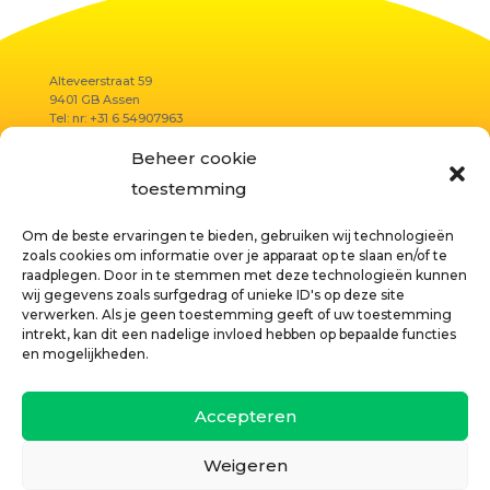
Alteveerstraat 59
9401 GB Assen
Tel: nr: +31 6 54907963
E-mail:
summer@reflectielab.nl
Beheer cookie
K.v.K.:
67460534
toestemming
Om de beste ervaringen te bieden, gebruiken wij technologieën
Privacyverklaring
zoals cookies om informatie over je apparaat op te slaan en/of te
raadplegen. Door in te stemmen met deze technologieën kunnen
Algemene voorwaarden
wij gegevens zoals surfgedrag of unieke ID's op deze site
Disclaimer
verwerken. Als je geen toestemming geeft of uw toestemming
intrekt, kan dit een nadelige invloed hebben op bepaalde functies
Cookies
en mogelijkheden.
Alle rechten zijn voorbehouden ©
Summer Koster – Reflectielab
Accepteren
Weigeren