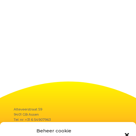
Alteveerstraat 59
9401 GB Assen
Tel: nr: +31 6 54907963
E-mail:
summer@reflectielab.nl
Beheer cookie
K.v.K.:
67460534