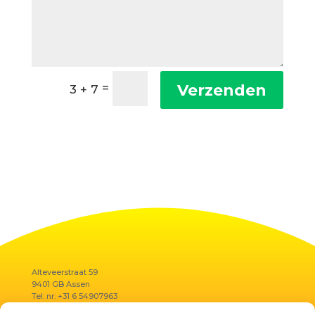
Verzenden
=
3 + 7
Alteveerstraat 59
9401 GB Assen
Tel: nr: +31 6 54907963
E-mail:
summer@reflectielab.nl