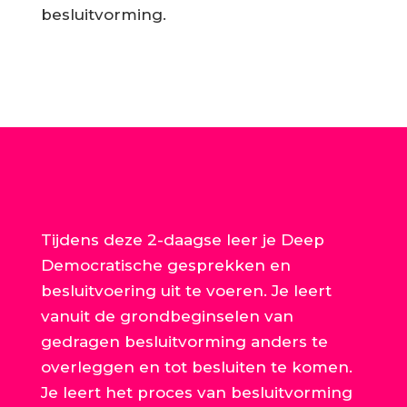
besluitvorming.
Tijdens deze 2-daagse leer je Deep
Democratische gesprekken en
besluitvoering uit te voeren. Je leert
vanuit de grondbeginselen van
gedragen besluitvorming anders te
overleggen en tot besluiten te komen.
Je leert het proces van besluitvorming